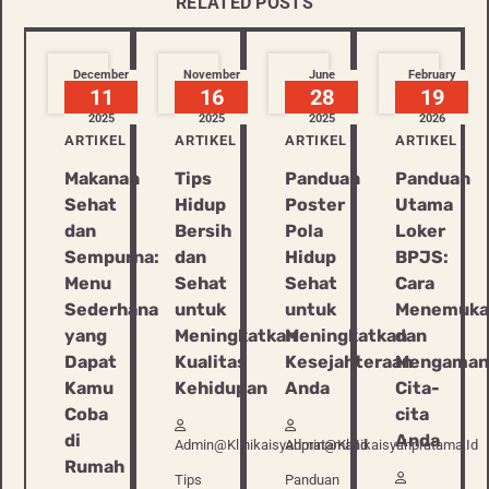
RELATED POSTS
December
November
June
February
11
16
28
19
2025
2025
2025
2026
ARTIKEL
ARTIKEL
ARTIKEL
ARTIKEL
Makanan
Tips
Panduan
Panduan
Sehat
Hidup
Poster
Utama
dan
Bersih
Pola
Loker
Sempurna:
dan
Hidup
BPJS:
Menu
Sehat
Sehat
Cara
Sederhana
untuk
untuk
Menemuka
yang
Meningkatkan
Meningkatkan
dan
Dapat
Kualitas
Kesejahteraan
Mengaman
Kamu
Kehidupan
Anda
Cita-
Coba
cita
di
Anda
Admin@klinikaisyahpratama.id
Admin@klinikaisyahpratama.id
Rumah
Tips
Panduan