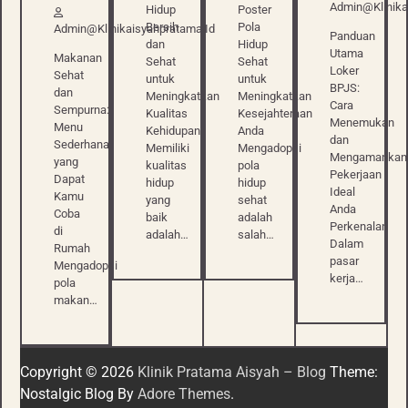
Admin@klinika
Hidup
Poster
Bersih
Pola
Admin@klinikaisyahpratama.id
Panduan
dan
Hidup
Utama
Makanan
Sehat
Sehat
Loker
Sehat
untuk
untuk
BPJS:
dan
Meningkatkan
Meningkatkan
Cara
Sempurna:
Kualitas
Kesejahteraan
Menemukan
Menu
Kehidupan
Anda
dan
Sederhana
Memiliki
Mengadopsi
Mengamankan
yang
kualitas
pola
Pekerjaan
Dapat
hidup
hidup
Ideal
Kamu
yang
sehat
Anda
Coba
baik
adalah
Perkenalan
di
adalah…
salah…
Dalam
Rumah
pasar
Mengadopsi
kerja…
pola
makan…
Copyright © 2026
Klinik Pratama Aisyah – Blog
Theme:
Nostalgic Blog By
Adore Themes
.