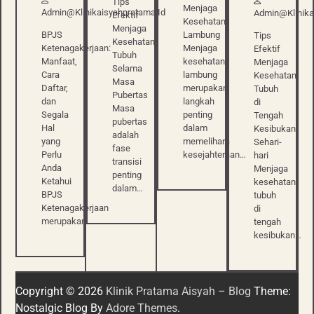
Tips
Menjaga
Admin@klinikaisyahpratama.id
Admin@klinika
Efektif
Kesehatan
Menjaga
BPJS
Lambung
Tips
Kesehatan
Ketenagakerjaan:
Menjaga
Efektif
Tubuh
Manfaat,
kesehatan
Menjaga
Selama
Cara
lambung
Kesehatan
Masa
Daftar,
merupakan
Tubuh
Pubertas
dan
langkah
di
Masa
Segala
penting
Tengah
pubertas
Hal
dalam
Kesibukan
adalah
yang
memelihara
Sehari-
fase
Perlu
kesejahteraan…
hari
transisi
Anda
Menjaga
penting
Ketahui
kesehatan
dalam…
BPJS
tubuh
Ketenagakerjaan
di
merupakan…
tengah
kesibukan…
Copyright © 2026
Klinik Pratama Aisyah – Blog
Theme:
Nostalgic Blog By
Adore Themes
.