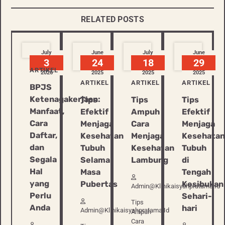
RELATED POSTS
July
June
July
June
3
24
18
29
ARTIKEL
2026
2025
2025
2025
ARTIKEL
ARTIKEL
ARTIKEL
BPJS
Ketenagakerjaan:
Tips
Tips
Tips
Manfaat,
Efektif
Ampuh
Efektif
Cara
Menjaga
Cara
Menjaga
Daftar,
Kesehatan
Menjaga
Kesehatan
dan
Tubuh
Kesehatan
Tubuh
Segala
Selama
Lambung
di
Hal
Masa
Tengah
yang
Pubertas
Kesibukan
Admin@klinikaisyahpratama.id
Perlu
Sehari-
Tips
Anda
hari
Admin@klinikaisyahpratama.id
Ampuh
Cara