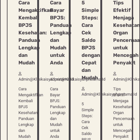
Cara
Cara
5
Tips
Mengaktifkan
Bayar
Simple
Efektif
Kembali
BPJS:
Steps:
Menjaga
BPJS
Panduan
Cara
Kesehatan
Kesehatan:
Lengkap
Cek
Organ
Panduan
dan
Saldo
Pencernaa
Lengkap
Mudah
BPJS
untuk
dan
untuk
dengan
Mencegah
Mudah
Anda
Cepat
Penyakit
dan
Mudah
Admin@klinikaisyahpratama.id
Admin@klinikaisyahpratama.id
Admin@klinika
Cara
Cara
Tips
Admin@klinikaisyahpratama.id
Mengaktifkan
Bayar
Efektif
Kembali
BPJS:
Menjaga
5
BPJS
Panduan
Kesehatan
Simple
Kesehatan:
Lengkap
Organ
Steps:
Panduan
dan
Pencernaan
Cara
Lengkap
Mudah
untuk
Cek
dan
untuk
Mencegah
Saldo
Mudah
Anda
Penyakit
BPJS