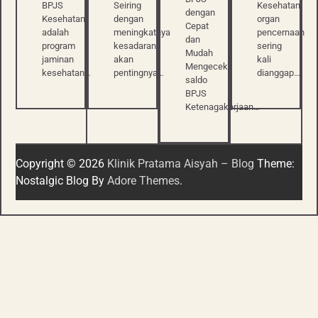
BPJS
Seiring
Kesehatan
dengan
Kesehatan
dengan
organ
Cepat
adalah
meningkatnya
pencernaan
dan
program
kesadaran
sering
Mudah
jaminan
akan
kali
Mengecek
kesehatan…
pentingnya…
dianggap…
saldo
BPJS
Ketenagakerjaan…
Copyright © 2026
Klinik Pratama Aisyah – Blog
Theme:
Nostalgic Blog By
Adore Themes
.