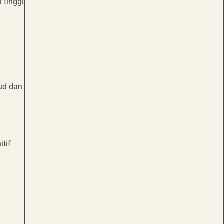
 tinggi
jud dan
tif