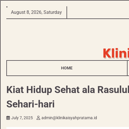
Skip
August 8, 2026, Saturday
to
content
Klin
HOME
Kiat Hidup Sehat ala Rasulu
Sehari-hari
July 7, 2025
admin@klinikaisyahpratama.id