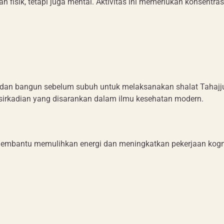
fisik, tetapi juga mental. Aktivitas ini memerlukan konsentrasi
sya dan bangun sebelum subuh untuk melaksanakan shalat Tahaj
me sirkadian yang disarankan dalam ilmu kesehatan modern.
membantu memulihkan energi dan meningkatkan pekerjaan kogni